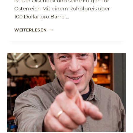
ist Der Ölschock und seine Folgen für
Österreich Mit einem Rohölpreis über
100 Dollar pro Barrel…
H
WEITERLESEN
A
S
T
D
U
E
I
N
E
N
Ö
L
-
S
C
H