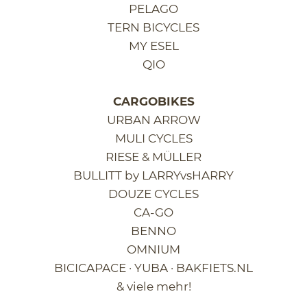
PELAGO
L
A
TERN BICYCLES
S
MY ESEL
S
QIO
E
N
,
CARGOBIKES
S
URBAN ARROW
T
MULI CYCLES
A
T
RIESE & MÜLLER
T
BULLITT by LARRYvsHARRY
L
DOUZE CYCLES
A
CA-GO
S
T
BENNO
E
OMNIUM
N
BICICAPACE · YUBA · BAKFIETS.NL
R
A
& viele mehr!
D