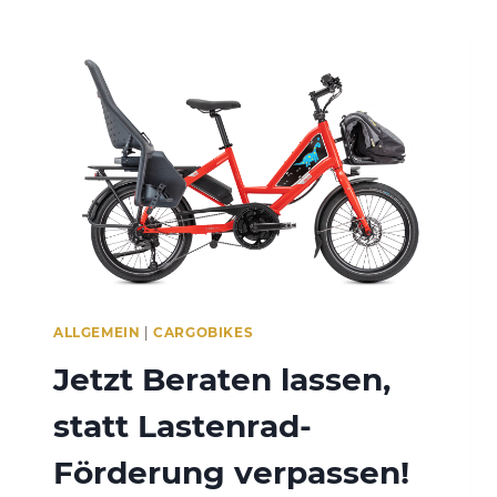
F
A
S
T
E
N
L
E
I
C
H
T
G
E
M
ALLGEMEIN
|
CARGOBIKES
A
Jetzt Beraten lassen,
C
H
statt Lastenrad-
T
!
Förderung verpassen!