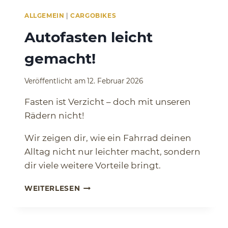
O
C
ALLGEMEIN
|
CARGOBIKES
K
Autofasten leicht
?
gemacht!
Veröffentlicht am
12. Februar 2026
Fasten ist Verzicht – doch mit unseren
Rädern nicht!
Wir zeigen dir, wie ein Fahrrad deinen
Alltag nicht nur leichter macht, sondern
dir viele weitere Vorteile bringt.
A
WEITERLESEN
U
T
O