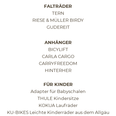
-
FALTRÄDER
F
TERN
Ö
R
RIESE & MÜLLER BIRDY
D
GUDEREIT
E
R
U
ANHÄNGER
N
BICYLIFT
G
CARLA CARGO
V
E
CARRYFREEDOM
R
HINTERHER
P
A
S
FÜR KINDER
S
Adapter für Babyschalen
E
THULE Kindersitze
N
KOKUA Laufräder
!
KU-BIKES Leichte Kinderräder aus dem Allgäu