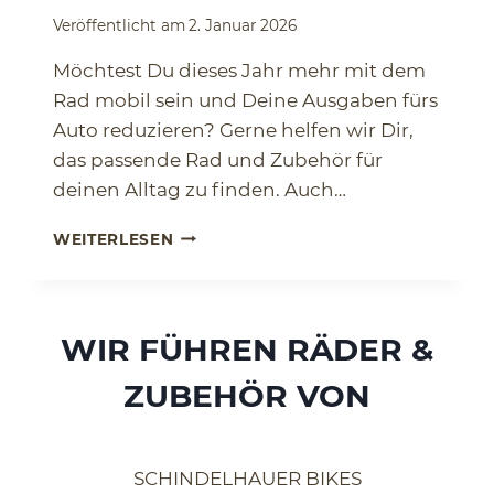
Veröffentlicht am
2. Januar 2026
Möchtest Du dieses Jahr mehr mit dem
Rad mobil sein und Deine Ausgaben fürs
Auto reduzieren? Gerne helfen wir Dir,
das passende Rad und Zubehör für
deinen Alltag zu finden. Auch…
J
WEITERLESEN
E
T
Z
T
WIR FÜHREN RÄDER &
B
E
ZUBEHÖR VON
R
A
T
E
SCHINDELHAUER BIKES
N